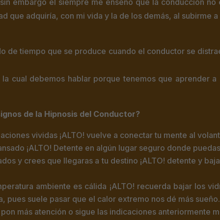
s, sin embargo él siempre me enseñó que la conducción no 
d que adquiría, con mi vida y la de los demás, al subirme a 
o de tiempo que se produce cuando el conductor se distrae 
de la cual debemos hablar porque tenemos que aprender a 
ignos de la Hipnosis del Conductor?
uaciones vividas ¡ALTO! vuelve a conectar tu mente al volant
 cansado ¡ALTO! Detente en algún lugar seguro donde pued
dos y crees que llegaras a tu destino ¡ALTO! detente y baja
emperatura ambiente es cálida ¡ALTO! recuerda bajar los vid
ra, pues suele pasar que el calor extremo nos dé más sueño
! Y pon más atención o sigue las indicaciones anteriormente 