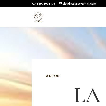
+56971001176
claudiazilajp@gmail.com
AUTOS
LA