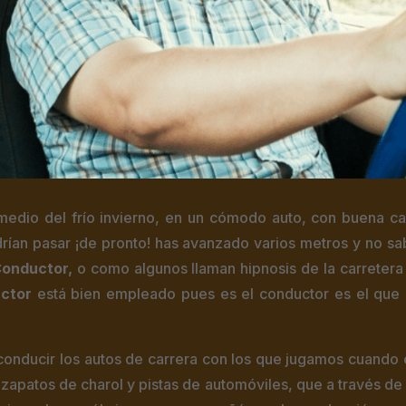
medio del frío invierno, en un cómodo auto, con buena ca
odrían pasar ¡de pronto! has avanzado varios metros y no sa
Conductor,
o como algunos llaman hipnosis de la carretera
uctor
está bien empleado pues es el conductor es el que 
nducir los autos de carrera con los que jugamos cuando 
 zapatos de charol y pistas de automóviles, que a través de