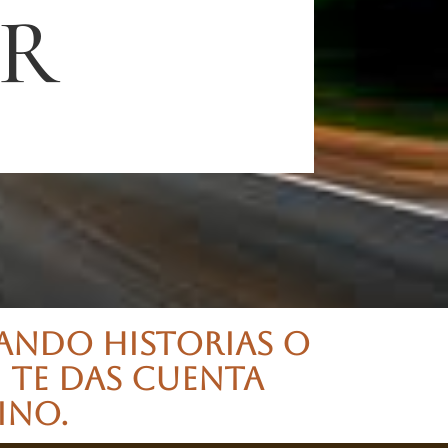
R
ANDO HISTORIAS O
 TE DAS CUENTA
INO.