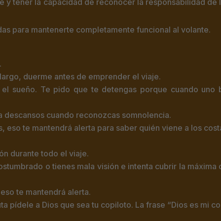
ante y tener la capacidad de reconocer la responsabilidad de 
as para mantenerte completamente funcional al volante.
.
 largo, duerme antes de emprender el viaje.
r el sueño. Te pido que te detengas porque cuando uno 
oma descansos cuando reconozcas somnolencia.
, eso te mantendrá alerta para saber quién viene a los costa
n durante todo el viaje.
stumbrado o tienes mala visión e intenta cubrir la máxima di
 eso te mantendrá alerta.
a pídele a Dios que sea tu copiloto. La frase “Dios es mi co