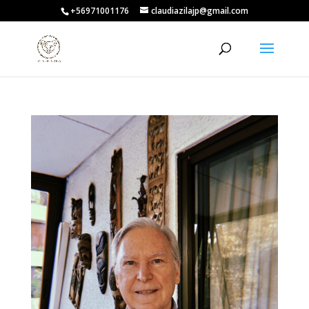
+56971001176
claudiazilajp@gmail.com